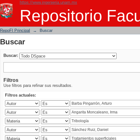
https://www.ingenieria.unam.mx
Buscar
Repositorio Facu
RepoFI Principal
→
Buscar
Buscar
Buscar:
Filtros
Use filtros para refinar sus resultados.
Filtros actuales: