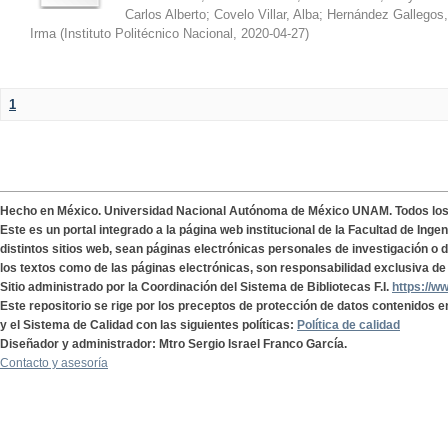
Carlos Alberto
;
Covelo Villar, Alba
;
Hernández Gallegos,
Irma
(
Instituto Politécnico Nacional
,
2020-04-27
)
1
Hecho en México. Universidad Nacional Autónoma de México UNAM. Todos lo
Este es un portal integrado a la página web institucional de la Facultad de Ing
distintos sitios web, sean páginas electrónicas personales de investigación o de
los textos como de las páginas electrónicas, son responsabilidad exclusiva de 
Sitio administrado por la Coordinación del Sistema de Bibliotecas F.I.
https://w
Este repositorio se rige por los preceptos de protección de datos contenidos e
y el Sistema de Calidad con las siguientes políticas:
Política de calidad
Diseñador y administrador: Mtro Sergio Israel Franco García.
Contacto y asesoría