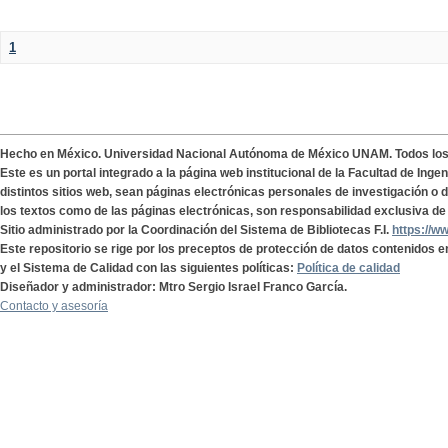
1
Hecho en México. Universidad Nacional Autónoma de México UNAM. Todos lo
Este es un portal integrado a la página web institucional de la Facultad de Ing
distintos sitios web, sean páginas electrónicas personales de investigación o de
los textos como de las páginas electrónicas, son responsabilidad exclusiva de 
Sitio administrado por la Coordinación del Sistema de Bibliotecas F.I.
https://w
Este repositorio se rige por los preceptos de protección de datos contenidos e
y el Sistema de Calidad con las siguientes políticas:
Política de calidad
Diseñador y administrador: Mtro Sergio Israel Franco García.
Contacto y asesoría