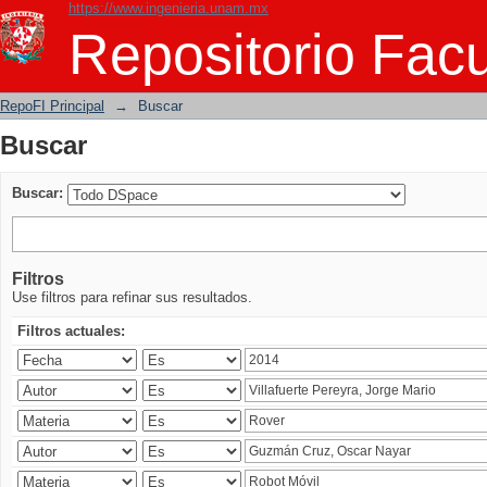
https://www.ingenieria.unam.mx
Buscar
Repositorio Facu
RepoFI Principal
→
Buscar
Buscar
Buscar:
Filtros
Use filtros para refinar sus resultados.
Filtros actuales: