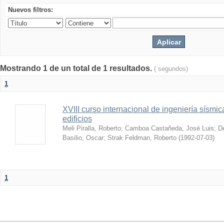
Nuevos filtros:
Mostrando 1 de un total de 1 resultados.
( segundos)
1
XVIII curso internacional de ingeniería sísmic
edificios
Meli Piralla, Roberto
;
Camboa Castañeda, José Luis
;
De
Basilio, Oscar
;
Strak Feldman, Roberto
(
1992-07-03
)
1