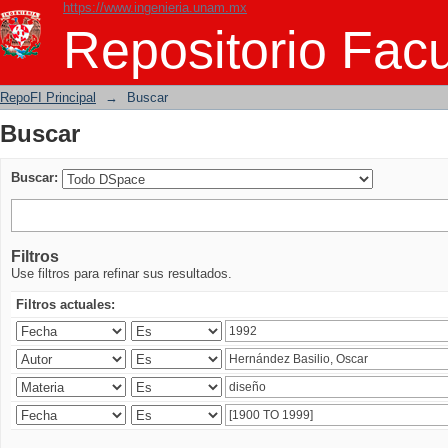
https://www.ingenieria.unam.mx
Buscar
Repositorio Facu
RepoFI Principal
→
Buscar
Buscar
Buscar:
Filtros
Use filtros para refinar sus resultados.
Filtros actuales: