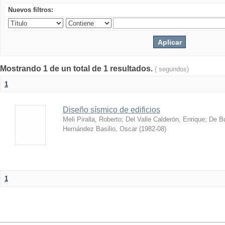
Nuevos filtros:
Mostrando 1 de un total de 1 resultados.
( segundos)
1
Diseño sísmico de edificios
Meli Piralla, Roberto
;
Del Valle Calderón, Enrique
;
De Bu
Hernández Basilio, Oscar
(
1982-08
)
1