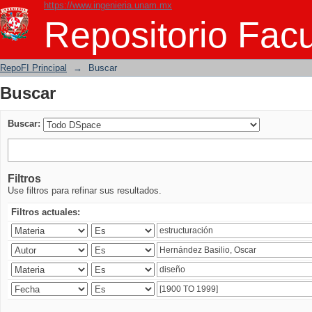
https://www.ingenieria.unam.mx
Buscar
Repositorio Facu
RepoFI Principal
→
Buscar
Buscar
Buscar:
Filtros
Use filtros para refinar sus resultados.
Filtros actuales: