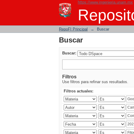
https://www.ingenieria.unam.mx
Buscar
Reposito
RepoFI Principal
→
Buscar
Buscar
Buscar:
Filtros
Use filtros para refinar sus resultados.
Filtros actuales: