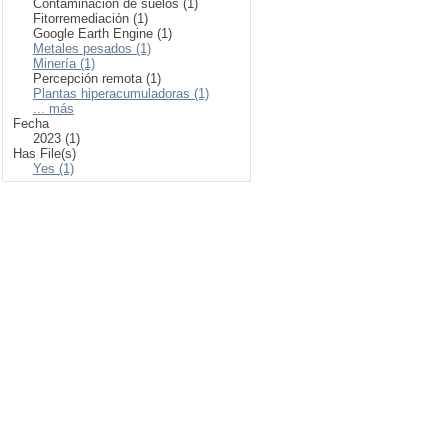
Contaminación de suelos (1)
Fitorremediación (1)
Google Earth Engine (1)
Metales pesados (1)
Minería (1)
Percepción remota (1)
Plantas hiperacumuladoras (1)
... más
Fecha
2023 (1)
Has File(s)
Yes (1)