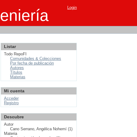
Login
eniería
Listar
Todo RepoFI
Comunidades & Colecciones
Por fecha de publicación
Autores
Títulos
Materias
Mi cuenta
Acceder
Registro
Descubre
Autor
Cano Serrano, Angélica Nohemí (1)
Materia