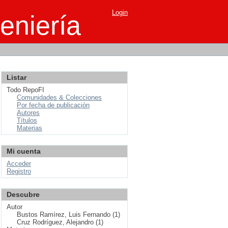
Login
eniería
Listar
Todo RepoFI
Comunidades & Colecciones
Por fecha de publicación
Autores
Títulos
Materias
Mi cuenta
Acceder
Registro
Descubre
Autor
Bustos Ramírez, Luis Fernando (1)
Cruz Rodríguez, Alejandro (1)