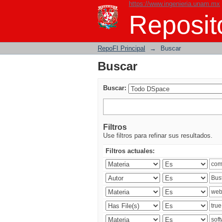
https://www.ingenieria.unam.mx
Buscar
Reposito
RepoFI Principal
→
Buscar
Buscar
Buscar:
Filtros
Use filtros para refinar sus resultados.
Filtros actuales: