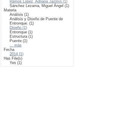
Ramos López, Adriana Jazmín (1)
Sánchez Lezama, Miguel Ángel (1)
Materia
Análisis (1)
Análisis y Diseño de Puente de
Entronque. (1)
Diseño (1)
Entronque (1)
Estructura (1)
Puente (1)
... más
Fecha
2014 (1)
Has File(s)
Yes (1)