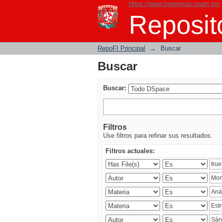
https://www.ingenieria.unam.mx
Buscar
Reposito
RepoFI Principal
→
Buscar
Buscar
Buscar:
Filtros
Use filtros para refinar sus resultados.
Filtros actuales: