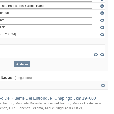
ultados.
( segundos)
ivo Del Puente Del Entronque "Chapingo", km 19+000"
a Jazmín
;
Moncada Ballesteros, Gabriel Ramón
;
Montes Castellanos,
chez, Luis
;
Sánchez Lezama, Miguel Ángel
(
2014-08-21
)