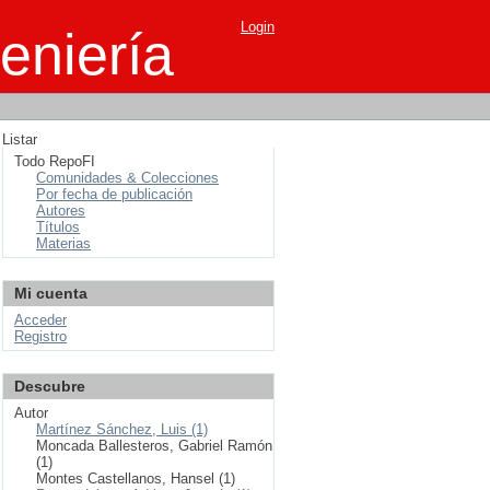
Login
eniería
Listar
Todo RepoFI
Comunidades & Colecciones
Por fecha de publicación
Autores
Títulos
Materias
Mi cuenta
Acceder
Registro
Descubre
Autor
Martínez Sánchez, Luis (1)
Moncada Ballesteros, Gabriel Ramón
(1)
Montes Castellanos, Hansel (1)