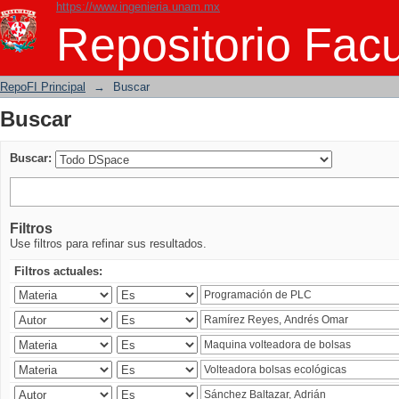
https://www.ingenieria.unam.mx
Buscar
Repositorio Facu
RepoFI Principal
→
Buscar
Buscar
Buscar:
Filtros
Use filtros para refinar sus resultados.
Filtros actuales: