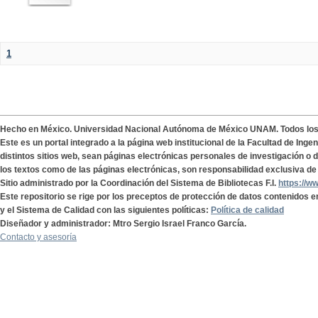
1
Hecho en México. Universidad Nacional Autónoma de México UNAM. Todos lo
Este es un portal integrado a la página web institucional de la Facultad de Ing
distintos sitios web, sean páginas electrónicas personales de investigación o de
los textos como de las páginas electrónicas, son responsabilidad exclusiva de 
Sitio administrado por la Coordinación del Sistema de Bibliotecas F.I.
https://w
Este repositorio se rige por los preceptos de protección de datos contenidos e
y el Sistema de Calidad con las siguientes políticas:
Política de calidad
Diseñador y administrador: Mtro Sergio Israel Franco García.
Contacto y asesoría