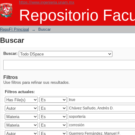
https://www.ingenieria.unam.mx
Buscar
Repositorio Facu
RepoFI Principal
→
Buscar
Buscar
Buscar:
Filtros
Use filtros para refinar sus resultados.
Filtros actuales: