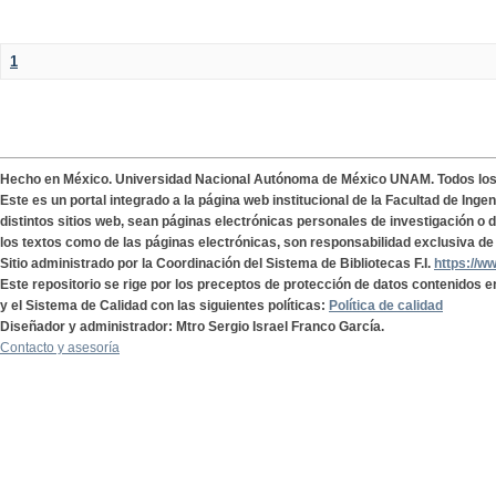
1
Hecho en México. Universidad Nacional Autónoma de México UNAM. Todos lo
Este es un portal integrado a la página web institucional de la Facultad de Ing
distintos sitios web, sean páginas electrónicas personales de investigación o de
los textos como de las páginas electrónicas, son responsabilidad exclusiva de 
Sitio administrado por la Coordinación del Sistema de Bibliotecas F.I.
https://w
Este repositorio se rige por los preceptos de protección de datos contenidos e
y el Sistema de Calidad con las siguientes políticas:
Política de calidad
Diseñador y administrador: Mtro Sergio Israel Franco García.
Contacto y asesoría