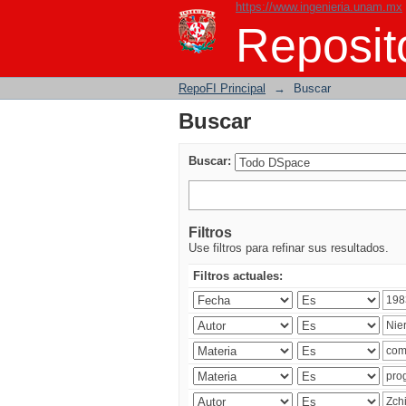
https://www.ingenieria.unam.mx
Buscar
Reposito
RepoFI Principal
→
Buscar
Buscar
Buscar:
Filtros
Use filtros para refinar sus resultados.
Filtros actuales: