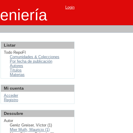
Login
eniería
Listar
Todo RepoFI
Comunidades & Colecciones
Por fecha de publicación
Autores
Títulos
Materias
Mi cuenta
Acceder
Registro
Descubre
Autor
Geréz Greiser, Víctor (1)
Mier Muth, Mauricio (1)