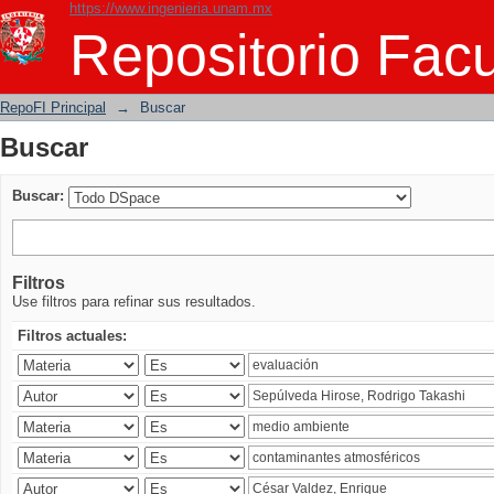
https://www.ingenieria.unam.mx
Buscar
Repositorio Facu
RepoFI Principal
→
Buscar
Buscar
Buscar:
Filtros
Use filtros para refinar sus resultados.
Filtros actuales: