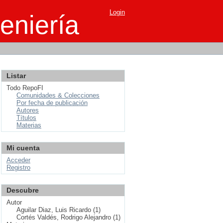
Login
eniería
Listar
Todo RepoFI
Comunidades & Colecciones
Por fecha de publicación
Autores
Títulos
Materias
Mi cuenta
Acceder
Registro
Descubre
Autor
Aguilar Diaz, Luis Ricardo (1)
Cortés Valdés, Rodrigo Alejandro (1)