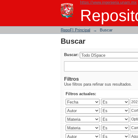
https://www.ingenieria.unam.mx
Buscar
Reposito
RepoFI Principal
→
Buscar
Buscar
Buscar:
Filtros
Use filtros para refinar sus resultados.
Filtros actuales: