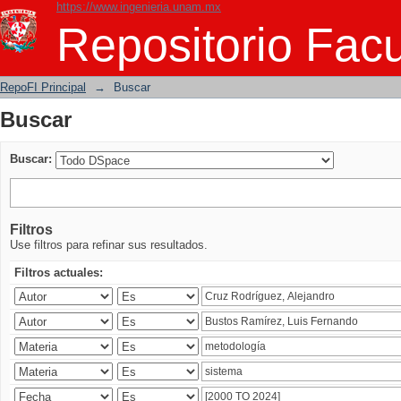
https://www.ingenieria.unam.mx
Buscar
Repositorio Facu
RepoFI Principal
→
Buscar
Buscar
Buscar:
Filtros
Use filtros para refinar sus resultados.
Filtros actuales: