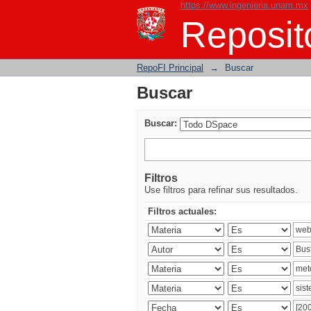
https://www.ingenieria.unam.mx
Buscar
Reposito
RepoFI Principal
→
Buscar
Buscar
Buscar:
Filtros
Use filtros para refinar sus resultados.
Filtros actuales: