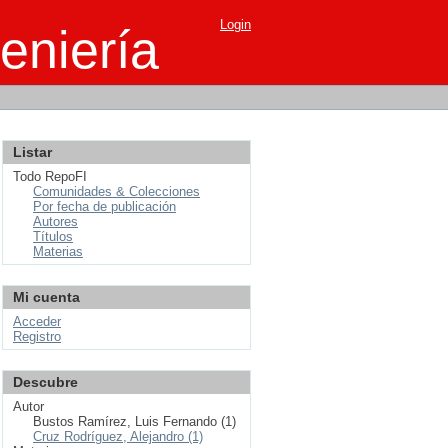
Login
eniería
Listar
Todo RepoFI
Comunidades & Colecciones
Por fecha de publicación
Autores
Títulos
Materias
Mi cuenta
Acceder
Registro
Descubre
Autor
Bustos Ramírez, Luis Fernando (1)
Cruz Rodríguez, Alejandro (1)