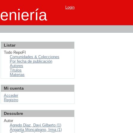
Login
eniería
Listar
Todo RepoFI
Comunidades & Colecciones
Por fecha de publicación
Autores
Títulos
Materias
Mi cuenta
Acceder
Registro
Descubre
Autor
Agredo Diaz, Dayi Gilberto (1)
Angarita Moncaleano, Irma (1)