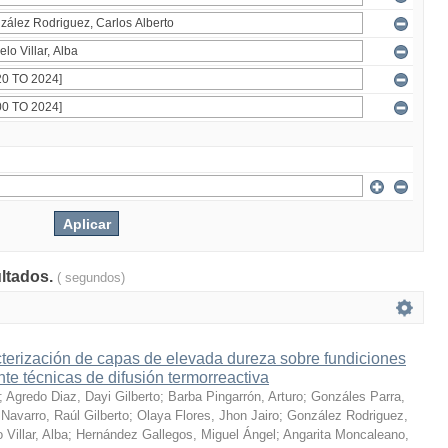
ultados.
( segundos)
terización de capas de elevada dureza sobre fundiciones
te técnicas de difusión termorreactiva
;
Agredo Diaz, Dayi Gilberto
;
Barba Pingarrón, Arturo
;
Gonzáles Parra,
Navarro, Raúl Gilberto
;
Olaya Flores, Jhon Jairo
;
González Rodriguez,
 Villar, Alba
;
Hernández Gallegos, Miguel Ángel
;
Angarita Moncaleano,