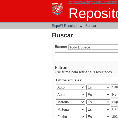
https://www.ingenieria.unam.mx
Buscar
Reposito
RepoFI Principal
→
Buscar
Buscar
Buscar:
Filtros
Use filtros para refinar sus resultados.
Filtros actuales: