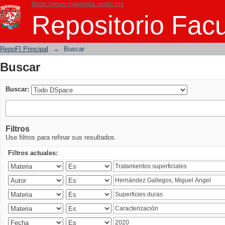
https://www.ingenieria.unam.mx
Buscar
Repositorio Facu
RepoFI Principal
→
Buscar
Buscar
Buscar:
Filtros
Use filtros para refinar sus resultados.
Filtros actuales: