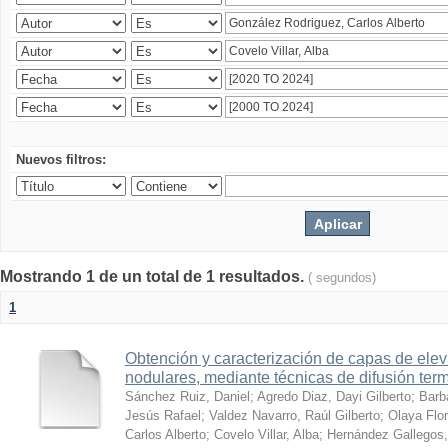
Nuevos filtros:
Mostrando 1 de un total de 1 resultados.
( segundos)
1
Obtención y caracterización de capas de ele
nodulares, mediante técnicas de difusión ter
Sánchez Ruiz, Daniel
;
Agredo Diaz, Dayi Gilberto
;
Barb
Jesús Rafael
;
Valdez Navarro, Raúl Gilberto
;
Olaya Flor
Carlos Alberto
;
Covelo Villar, Alba
;
Hernández Gallegos,