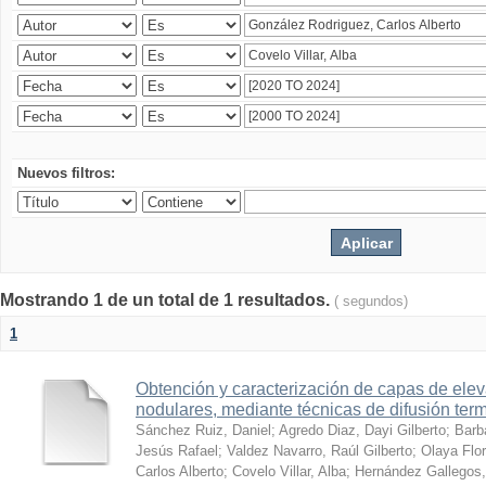
Nuevos filtros:
Mostrando 1 de un total de 1 resultados.
( segundos)
1
Obtención y caracterización de capas de ele
nodulares, mediante técnicas de difusión ter
Sánchez Ruiz, Daniel
;
Agredo Diaz, Dayi Gilberto
;
Barb
Jesús Rafael
;
Valdez Navarro, Raúl Gilberto
;
Olaya Flor
Carlos Alberto
;
Covelo Villar, Alba
;
Hernández Gallegos,