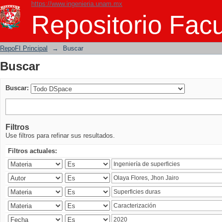
https://www.ingenieria.unam.mx
Buscar
Repositorio Facu
RepoFI Principal
→
Buscar
Buscar
Buscar:
Filtros
Use filtros para refinar sus resultados.
Filtros actuales: