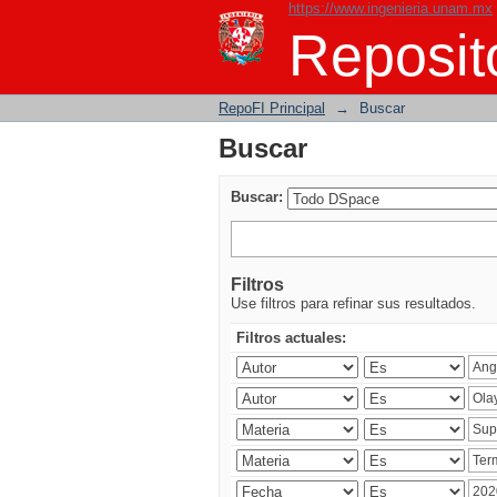
https://www.ingenieria.unam.mx
Buscar
Reposito
RepoFI Principal
→
Buscar
Buscar
Buscar:
Filtros
Use filtros para refinar sus resultados.
Filtros actuales: