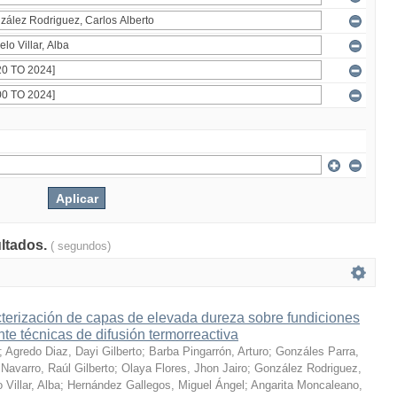
ultados.
( segundos)
terización de capas de elevada dureza sobre fundiciones
te técnicas de difusión termorreactiva
;
Agredo Diaz, Dayi Gilberto
;
Barba Pingarrón, Arturo
;
Gonzáles Parra,
Navarro, Raúl Gilberto
;
Olaya Flores, Jhon Jairo
;
González Rodriguez,
 Villar, Alba
;
Hernández Gallegos, Miguel Ángel
;
Angarita Moncaleano,