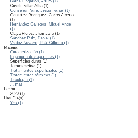
Barba Pingarrón, Arturo (1)
Covelo Villar, Alba (1)
Gonzáles Parra, Jesús Rafael (1)
González Rodriguez, Carlos Alberto
(1)
Hernández Gallegos, Miguel Ángel
(1)
Olaya Flores, Jhon Jairo (1)
Sánchez Ruiz, Daniel (1)
Valdez Navarro, Raúl Gilberto (1)
Materia
Caracterización (1)
Ingeniería de superficies (1)
Superficies duras (1)
Termoreactiva (1)
Tratamientos superficiales (1)
Tratamientos térmicos (1)
Tribología (1)
... más
Fecha
2020 (1)
Has File(s)
Yes (1)