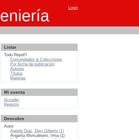
Login
eniería
Listar
Todo RepoFI
Comunidades & Colecciones
Por fecha de publicación
Autores
Títulos
Materias
Mi cuenta
Acceder
Registro
Descubre
Autor
Agredo Diaz, Dayi Gilberto (1)
Angarita Moncaleano, Irma (1)