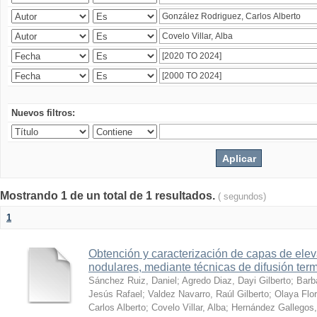
Nuevos filtros:
Mostrando 1 de un total de 1 resultados.
( segundos)
1
Obtención y caracterización de capas de ele
nodulares, mediante técnicas de difusión ter
Sánchez Ruiz, Daniel
;
Agredo Diaz, Dayi Gilberto
;
Barb
Jesús Rafael
;
Valdez Navarro, Raúl Gilberto
;
Olaya Flor
Carlos Alberto
;
Covelo Villar, Alba
;
Hernández Gallegos,