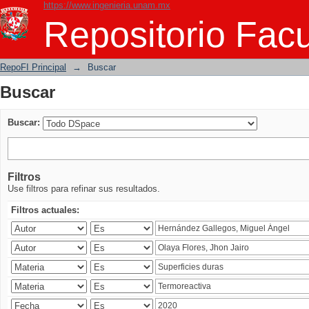
https://www.ingenieria.unam.mx
Buscar
Repositorio Facu
RepoFI Principal
→
Buscar
Buscar
Buscar:
Filtros
Use filtros para refinar sus resultados.
Filtros actuales: