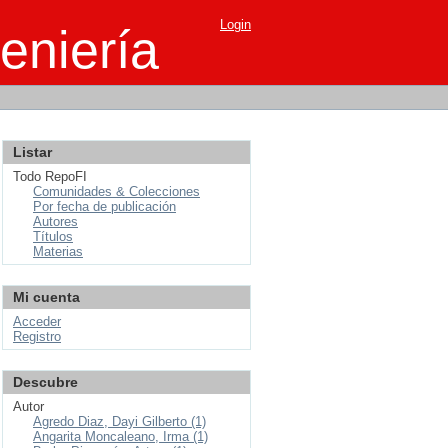
Login
eniería
Listar
Todo RepoFI
Comunidades & Colecciones
Por fecha de publicación
Autores
Títulos
Materias
Mi cuenta
Acceder
Registro
Descubre
Autor
Agredo Diaz, Dayi Gilberto (1)
Angarita Moncaleano, Irma (1)