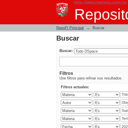
https://www.ingenieria.unam.mx
Buscar
Reposito
RepoFI Principal
→
Buscar
Buscar
Buscar:
Filtros
Use filtros para refinar sus resultados.
Filtros actuales: