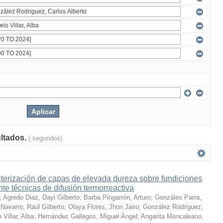
ultados.
( segundos)
terización de capas de elevada dureza sobre fundiciones
te técnicas de difusión termorreactiva
;
Agredo Diaz, Dayi Gilberto
;
Barba Pingarrón, Arturo
;
Gonzáles Parra,
Navarro, Raúl Gilberto
;
Olaya Flores, Jhon Jairo
;
González Rodriguez,
 Villar, Alba
;
Hernández Gallegos, Miguel Ángel
;
Angarita Moncaleano,