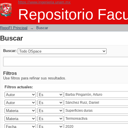
https://www.ingenieria.unam.mx
Buscar
Repositorio Facu
RepoFI Principal
→
Buscar
Buscar
Buscar:
Filtros
Use filtros para refinar sus resultados.
Filtros actuales: