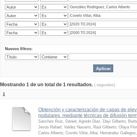
Nuevos filtros:
Mostrando 1 de un total de 1 resultados.
( segundos)
1
Obtención y caracterización de capas de ele
nodulares, mediante técnicas de difusión ter
Sánchez Ruiz, Daniel
;
Agredo Diaz, Dayi Gilberto
;
Barb
Jesús Rafael
;
Valdez Navarro, Raúl Gilberto
;
Olaya Flor
Carlos Alberto
;
Covelo Villar, Alba
;
Hernández Gallegos,