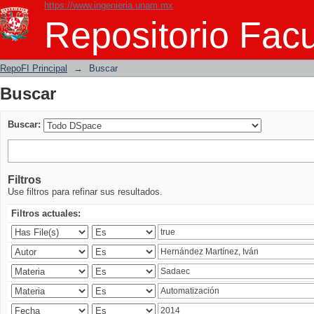
https://www.ingenieria.unam.mx
Buscar
Repositorio Facu
RepoFI Principal
→
Buscar
Buscar
Buscar:
Filtros
Use filtros para refinar sus resultados.
Filtros actuales: