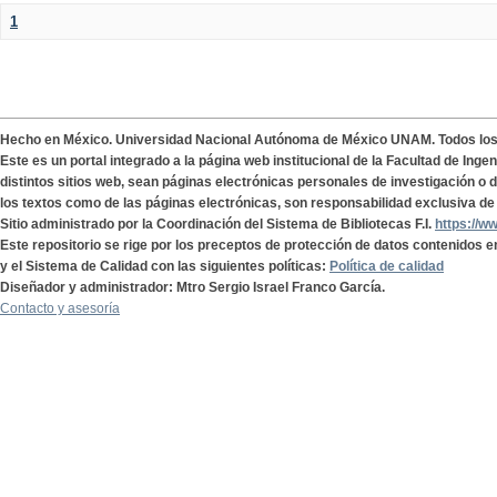
1
Hecho en México. Universidad Nacional Autónoma de México UNAM. Todos lo
Este es un portal integrado a la página web institucional de la Facultad de Ing
distintos sitios web, sean páginas electrónicas personales de investigación o de
los textos como de las páginas electrónicas, son responsabilidad exclusiva de 
Sitio administrado por la Coordinación del Sistema de Bibliotecas F.I.
https://w
Este repositorio se rige por los preceptos de protección de datos contenidos e
y el Sistema de Calidad con las siguientes políticas:
Política de calidad
Diseñador y administrador: Mtro Sergio Israel Franco García.
Contacto y asesoría