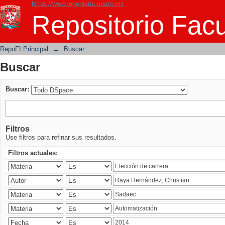
https://www.ingenieria.unam.mx
Buscar
Repositorio Facu
RepoFI Principal
→
Buscar
Buscar
Buscar:
Filtros
Use filtros para refinar sus resultados.
Filtros actuales: