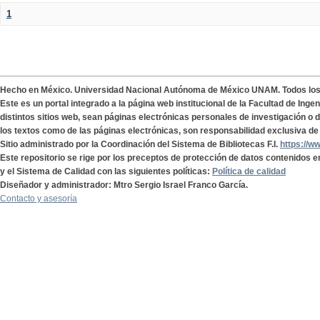
1
Hecho en México. Universidad Nacional Autónoma de México UNAM. Todos lo
Este es un portal integrado a la página web institucional de la Facultad de Ing
distintos sitios web, sean páginas electrónicas personales de investigación o de
los textos como de las páginas electrónicas, son responsabilidad exclusiva de 
Sitio administrado por la Coordinación del Sistema de Bibliotecas F.I.
https://w
Este repositorio se rige por los preceptos de protección de datos contenidos e
y el Sistema de Calidad con las siguientes políticas:
Política de calidad
Diseñador y administrador: Mtro Sergio Israel Franco García.
Contacto y asesoría