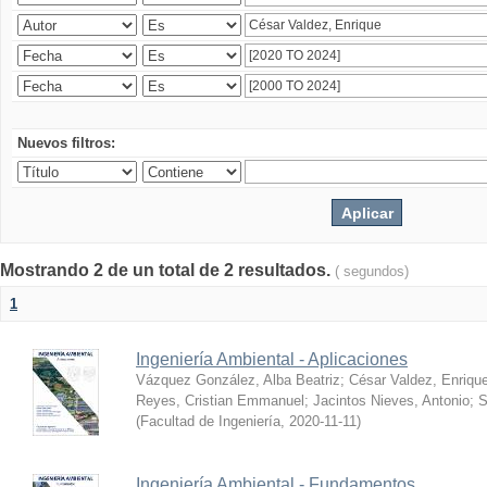
Nuevos filtros:
Mostrando 2 de un total de 2 resultados.
( segundos)
1
Ingeniería Ambiental - Aplicaciones
Vázquez González, Alba Beatriz
;
César Valdez, Enriqu
Reyes, Cristian Emmanuel
;
Jacintos Nieves, Antonio
;
S
(
Facultad de Ingeniería
,
2020-11-11
)
Ingeniería Ambiental - Fundamentos