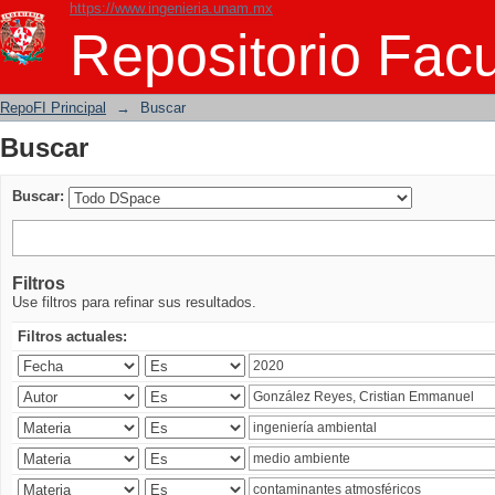
https://www.ingenieria.unam.mx
Buscar
Repositorio Facu
RepoFI Principal
→
Buscar
Buscar
Buscar:
Filtros
Use filtros para refinar sus resultados.
Filtros actuales: