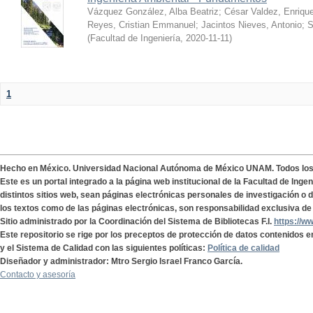
Vázquez González, Alba Beatriz
;
César Valdez, Enriqu
Reyes, Cristian Emmanuel
;
Jacintos Nieves, Antonio
;
S
(
Facultad de Ingeniería
,
2020-11-11
)
1
Hecho en México. Universidad Nacional Autónoma de México UNAM. Todos lo
Este es un portal integrado a la página web institucional de la Facultad de Ing
distintos sitios web, sean páginas electrónicas personales de investigación o de
los textos como de las páginas electrónicas, son responsabilidad exclusiva de 
Sitio administrado por la Coordinación del Sistema de Bibliotecas F.I.
https://w
Este repositorio se rige por los preceptos de protección de datos contenidos e
y el Sistema de Calidad con las siguientes políticas:
Política de calidad
Diseñador y administrador: Mtro Sergio Israel Franco García.
Contacto y asesoría