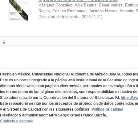
Vázquez González, Alba Beatriz
;
César Valdez, Enriqu
Reyes, Cristian Emmanuel
;
Jacintos Nieves, Antonio
;
S
(
Facultad de Ingeniería
,
2020-11-11
)
1
Hecho en México. Universidad Nacional Autónoma de México UNAM. Todos lo
Este es un portal integrado a la página web institucional de la Facultad de Ing
distintos sitios web, sean páginas electrónicas personales de investigación o de
los textos como de las páginas electrónicas, son responsabilidad exclusiva de 
Sitio administrado por la Coordinación del Sistema de Bibliotecas F.I.
https://w
Este repositorio se rige por los preceptos de protección de datos contenidos e
y el Sistema de Calidad con las siguientes políticas:
Política de calidad
Diseñador y administrador: Mtro Sergio Israel Franco García.
Contacto y asesoría