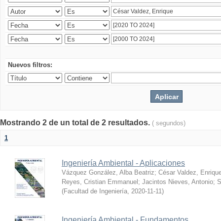
Nuevos filtros:
Mostrando 2 de un total de 2 resultados.
( segundos)
1
Ingeniería Ambiental - Aplicaciones
Vázquez González, Alba Beatriz
;
César Valdez, Enriqu
Reyes, Cristian Emmanuel
;
Jacintos Nieves, Antonio
;
S
(
Facultad de Ingeniería
,
2020-11-11
)
Ingeniería Ambiental - Fundamentos