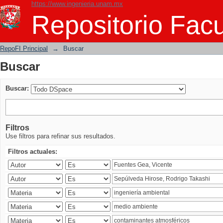
https://www.ingenieria.unam.mx
Buscar
Repositorio Facu
RepoFI Principal
→
Buscar
Buscar
Buscar:
Filtros
Use filtros para refinar sus resultados.
Filtros actuales: