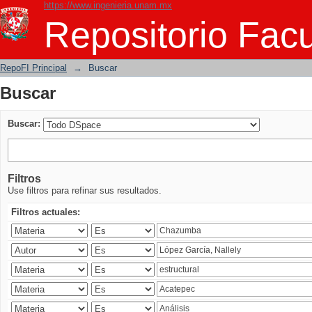
https://www.ingenieria.unam.mx
Buscar
Repositorio Facu
RepoFI Principal
→
Buscar
Buscar
Buscar:
Filtros
Use filtros para refinar sus resultados.
Filtros actuales: