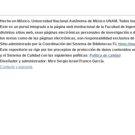
Hecho en México. Universidad Nacional Autónoma de México UNAM. Todos lo
Este es un portal integrado a la página web institucional de la Facultad de Ing
distintos sitios web, sean páginas electrónicas personales de investigación o de
los textos como de las páginas electrónicas, son responsabilidad exclusiva de 
Sitio administrado por la Coordinación del Sistema de Bibliotecas F.I.
https://w
Este repositorio se rige por los preceptos de protección de datos contenidos e
y el Sistema de Calidad con las siguientes políticas:
Política de calidad
Diseñador y administrador: Mtro Sergio Israel Franco García.
Contacto y asesoría