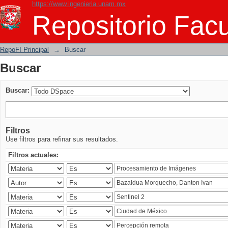
https://www.ingenieria.unam.mx
Buscar
Repositorio Facu
RepoFI Principal
→
Buscar
Buscar
Buscar:
Filtros
Use filtros para refinar sus resultados.
Filtros actuales: