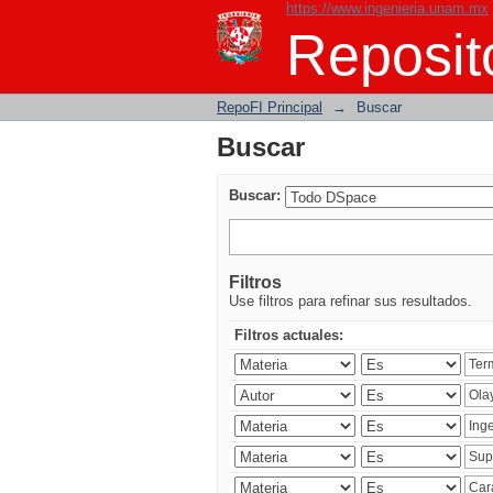
https://www.ingenieria.unam.mx
Buscar
Reposito
RepoFI Principal
→
Buscar
Buscar
Buscar:
Filtros
Use filtros para refinar sus resultados.
Filtros actuales: