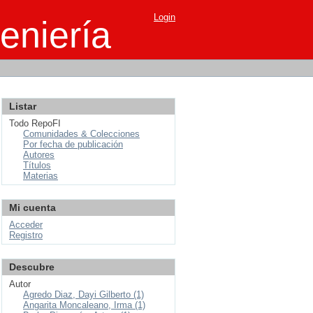
Login
eniería
Listar
Todo RepoFI
Comunidades & Colecciones
Por fecha de publicación
Autores
Títulos
Materias
Mi cuenta
Acceder
Registro
Descubre
Autor
Agredo Diaz, Dayi Gilberto (1)
Angarita Moncaleano, Irma (1)