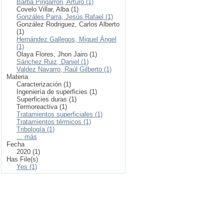
Barba Pingarrón, Arturo (1)
Covelo Villar, Alba (1)
Gonzáles Parra, Jesús Rafael (1)
González Rodriguez, Carlos Alberto
(1)
Hernández Gallegos, Miguel Ángel
(1)
Olaya Flores, Jhon Jairo (1)
Sánchez Ruiz, Daniel (1)
Valdez Navarro, Raúl Gilberto (1)
Materia
Caracterización (1)
Ingeniería de superficies (1)
Superficies duras (1)
Termoreactiva (1)
Tratamientos superficiales (1)
Tratamientos térmicos (1)
Tribología (1)
... más
Fecha
2020 (1)
Has File(s)
Yes (1)