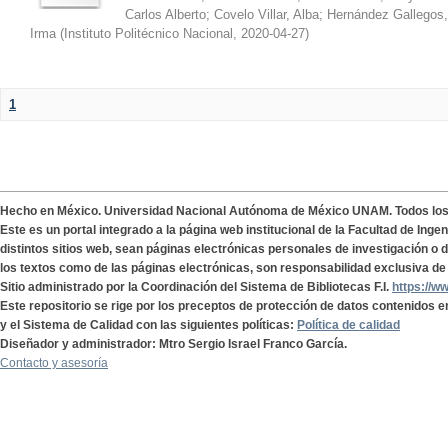
Carlos Alberto
;
Covelo Villar, Alba
;
Hernández Gallegos,
Irma
(
Instituto Politécnico Nacional
,
2020-04-27
)
1
Hecho en México. Universidad Nacional Autónoma de México UNAM. Todos lo
Este es un portal integrado a la página web institucional de la Facultad de Ing
distintos sitios web, sean páginas electrónicas personales de investigación o de
los textos como de las páginas electrónicas, son responsabilidad exclusiva de 
Sitio administrado por la Coordinación del Sistema de Bibliotecas F.I.
https://w
Este repositorio se rige por los preceptos de protección de datos contenidos e
y el Sistema de Calidad con las siguientes políticas:
Política de calidad
Diseñador y administrador: Mtro Sergio Israel Franco García.
Contacto y asesoría