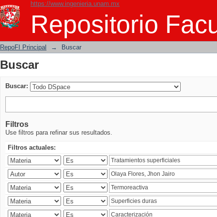
https://www.ingenieria.unam.mx
Buscar
Repositorio Facu
RepoFI Principal
→
Buscar
Buscar
Buscar:
Filtros
Use filtros para refinar sus resultados.
Filtros actuales: