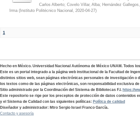
Carlos Alberto
;
Covelo Villar, Alba
;
Hernández Gallegos,
Irma
(
Instituto Politécnico Nacional
,
2020-04-27
)
1
Hecho en México. Universidad Nacional Autónoma de México UNAM. Todos lo
Este es un portal integrado a la página web institucional de la Facultad de Ing
distintos sitios web, sean páginas electrónicas personales de investigación o de
los textos como de las páginas electrónicas, son responsabilidad exclusiva de 
Sitio administrado por la Coordinación del Sistema de Bibliotecas F.I.
https://w
Este repositorio se rige por los preceptos de protección de datos contenidos e
y el Sistema de Calidad con las siguientes políticas:
Política de calidad
Diseñador y administrador: Mtro Sergio Israel Franco García.
Contacto y asesoría