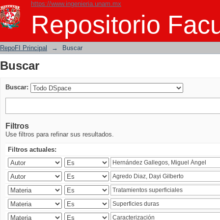
https://www.ingenieria.unam.mx
Buscar
Repositorio Facu
RepoFI Principal
→
Buscar
Buscar
Buscar:
Filtros
Use filtros para refinar sus resultados.
Filtros actuales: