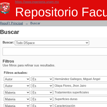
https://www.ingenieria.unam.mx
Buscar
Repositorio Facu
RepoFI Principal
→
Buscar
Buscar
Buscar:
Filtros
Use filtros para refinar sus resultados.
Filtros actuales: