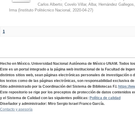
Carlos Alberto
;
Covelo Villar, Alba
;
Hernández Gallegos,
Irma
(
Instituto Politécnico Nacional
,
2020-04-27
)
1
Hecho en México. Universidad Nacional Autónoma de México UNAM. Todos lo
Este es un portal integrado a la página web institucional de la Facultad de Ing
distintos sitios web, sean páginas electrónicas personales de investigación o de
los textos como de las páginas electrónicas, son responsabilidad exclusiva de 
Sitio administrado por la Coordinación del Sistema de Bibliotecas F.I.
https://w
Este repositorio se rige por los preceptos de protección de datos contenidos e
y el Sistema de Calidad con las siguientes políticas:
Política de calidad
Diseñador y administrador: Mtro Sergio Israel Franco García.
Contacto y asesoría