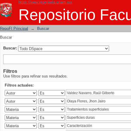
https://www.ingenieria.unam.mx
Buscar
Repositorio Facu
RepoFI Principal
→
Buscar
Buscar
Buscar:
Filtros
Use filtros para refinar sus resultados.
Filtros actuales: