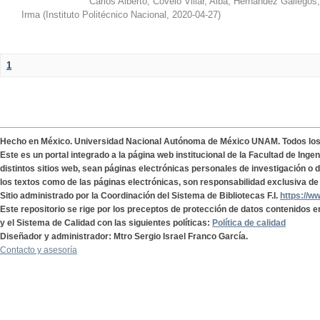
Carlos Alberto
;
Covelo Villar, Alba
;
Hernández Gallegos,
Irma
(
Instituto Politécnico Nacional
,
2020-04-27
)
1
Hecho en México. Universidad Nacional Autónoma de México UNAM. Todos lo
Este es un portal integrado a la página web institucional de la Facultad de Ing
distintos sitios web, sean páginas electrónicas personales de investigación o de
los textos como de las páginas electrónicas, son responsabilidad exclusiva de 
Sitio administrado por la Coordinación del Sistema de Bibliotecas F.I.
https://w
Este repositorio se rige por los preceptos de protección de datos contenidos e
y el Sistema de Calidad con las siguientes políticas:
Política de calidad
Diseñador y administrador: Mtro Sergio Israel Franco García.
Contacto y asesoría