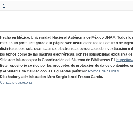
1
Hecho en México. Universidad Nacional Autónoma de México UNAM. Todos lo
Este es un portal integrado a la página web institucional de la Facultad de Ing
distintos sitios web, sean páginas electrónicas personales de investigación o de
los textos como de las páginas electrónicas, son responsabilidad exclusiva de 
Sitio administrado por la Coordinación del Sistema de Bibliotecas F.I.
https://w
Este repositorio se rige por los preceptos de protección de datos contenidos e
y el Sistema de Calidad con las siguientes políticas:
Política de calidad
Diseñador y administrador: Mtro Sergio Israel Franco García.
Contacto y asesoría