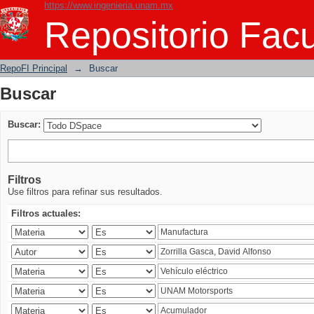
https://www.ingenieria.unam.mx
Buscar
Repositorio Facu
RepoFI Principal
→
Buscar
Buscar
Buscar:
Filtros
Use filtros para refinar sus resultados.
Filtros actuales: