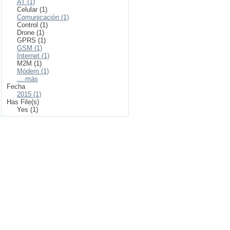
AT (1)
Celular (1)
Comunicación (1)
Control (1)
Drone (1)
GPRS (1)
GSM (1)
Internet (1)
M2M (1)
Módem (1)
... más
Fecha
2015 (1)
Has File(s)
Yes (1)