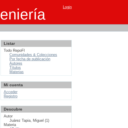
Login
eniería
Listar
Todo RepoFI
Comunidades & Colecciones
Por fecha de publicación
Autores
Títulos
Materias
Mi cuenta
Acceder
Registro
Descubre
Autor
Juárez Tapia, Miguel (1)
Materia