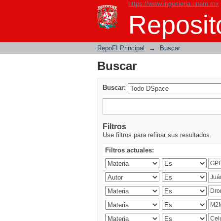
https://www.ingenieria.unam.mx
Buscar
Reposito
RepoFI Principal
→
Buscar
Buscar
Buscar:
Filtros
Use filtros para refinar sus resultados.
Filtros actuales: