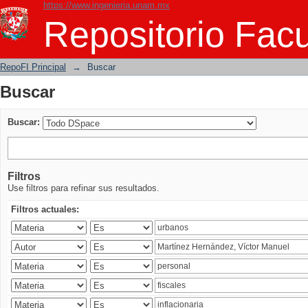
https://www.ingenieria.unam.mx
Buscar
Repositorio Facu
RepoFI Principal
→
Buscar
Buscar
Buscar:
Filtros
Use filtros para refinar sus resultados.
Filtros actuales: