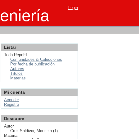
Login
eniería
Listar
Todo RepoFI
Comunidades & Colecciones
Por fecha de publicación
Autores
Títulos
Materias
Mi cuenta
Acceder
Registro
Descubre
Autor
Cruz Saldivar, Mauricio (1)
Materia