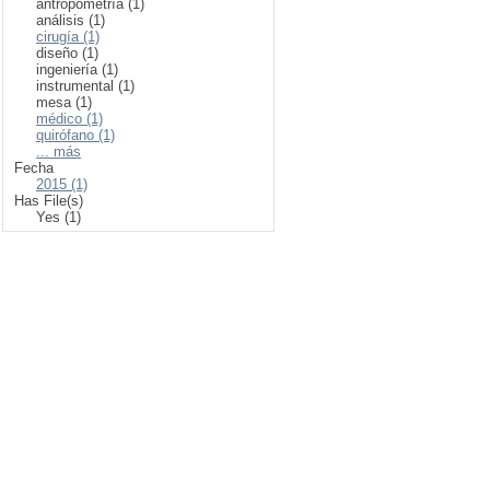
antropometría (1)
análisis (1)
cirugía (1)
diseño (1)
ingeniería (1)
instrumental (1)
mesa (1)
médico (1)
quirófano (1)
... más
Fecha
2015 (1)
Has File(s)
Yes (1)