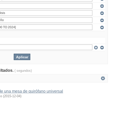
ultados.
( segundos)
de una mesa de quirófano universal
io
(
2015-12-04
)