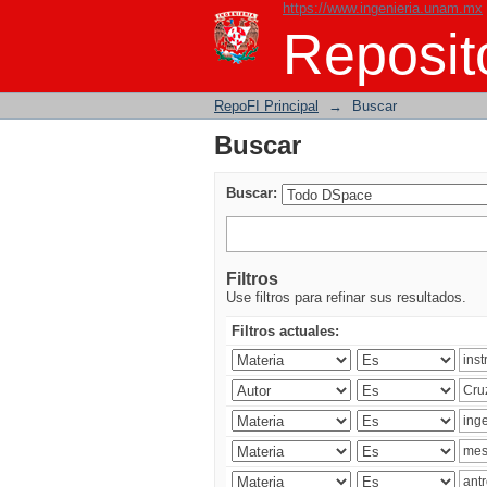
https://www.ingenieria.unam.mx
Buscar
Reposito
RepoFI Principal
→
Buscar
Buscar
Buscar:
Filtros
Use filtros para refinar sus resultados.
Filtros actuales: