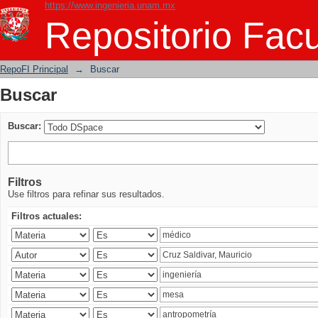
https://www.ingenieria.unam.mx
Buscar
Repositorio Facu
RepoFI Principal
→
Buscar
Buscar
Buscar:
Filtros
Use filtros para refinar sus resultados.
Filtros actuales: