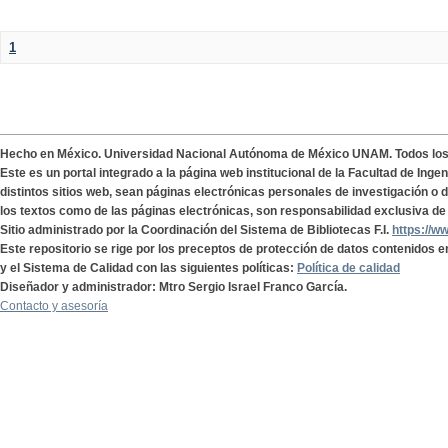
1
Hecho en México. Universidad Nacional Autónoma de México UNAM. Todos lo
Este es un portal integrado a la página web institucional de la Facultad de Ing
distintos sitios web, sean páginas electrónicas personales de investigación o de
los textos como de las páginas electrónicas, son responsabilidad exclusiva de 
Sitio administrado por la Coordinación del Sistema de Bibliotecas F.I.
https://w
Este repositorio se rige por los preceptos de protección de datos contenidos e
y el Sistema de Calidad con las siguientes políticas:
Política de calidad
Diseñador y administrador: Mtro Sergio Israel Franco García.
Contacto y asesoría