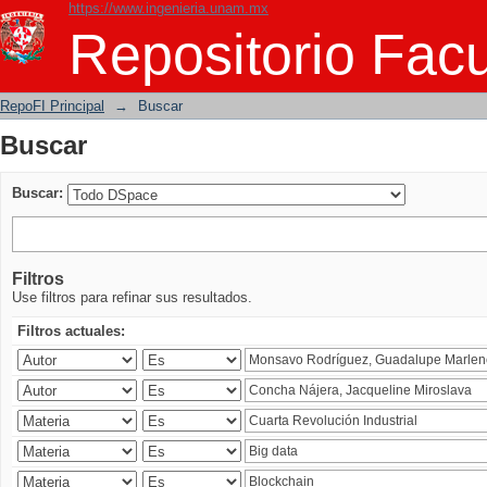
https://www.ingenieria.unam.mx
Buscar
Repositorio Facu
RepoFI Principal
→
Buscar
Buscar
Buscar:
Filtros
Use filtros para refinar sus resultados.
Filtros actuales: