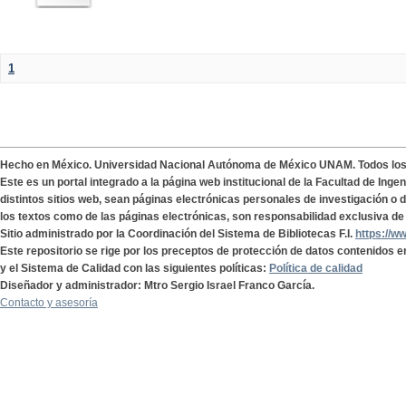
1
Hecho en México. Universidad Nacional Autónoma de México UNAM. Todos lo
Este es un portal integrado a la página web institucional de la Facultad de Ing
distintos sitios web, sean páginas electrónicas personales de investigación o de
los textos como de las páginas electrónicas, son responsabilidad exclusiva de 
Sitio administrado por la Coordinación del Sistema de Bibliotecas F.I.
https://w
Este repositorio se rige por los preceptos de protección de datos contenidos e
y el Sistema de Calidad con las siguientes políticas:
Política de calidad
Diseñador y administrador: Mtro Sergio Israel Franco García.
Contacto y asesoría