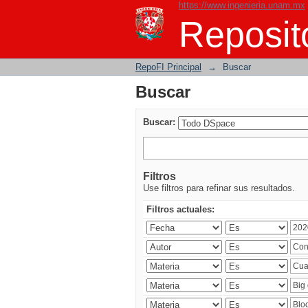
https://www.ingenieria.unam.mx
Buscar
Reposito
RepoFI Principal
→
Buscar
Buscar
Buscar:
Filtros
Use filtros para refinar sus resultados.
Filtros actuales: