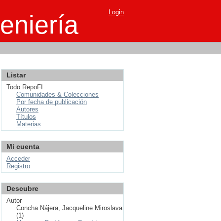
Login
eniería
Listar
Todo RepoFI
Comunidades & Colecciones
Por fecha de publicación
Autores
Títulos
Materias
Mi cuenta
Acceder
Registro
Descubre
Autor
Concha Nájera, Jacqueline Miroslava
(1)