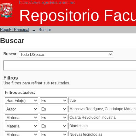
https://www.ingenieria.unam.mx
Buscar
Repositorio Facu
RepoFI Principal
→
Buscar
Buscar
Buscar:
Filtros
Use filtros para refinar sus resultados.
Filtros actuales: