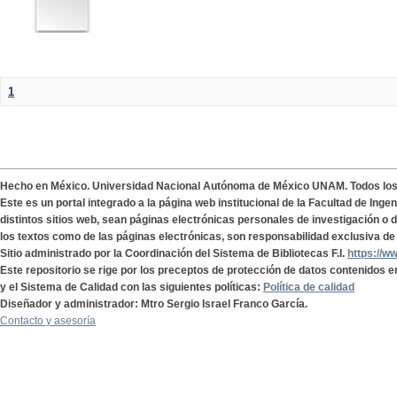
1
Hecho en México. Universidad Nacional Autónoma de México UNAM. Todos lo
Este es un portal integrado a la página web institucional de la Facultad de Ing
distintos sitios web, sean páginas electrónicas personales de investigación o de
los textos como de las páginas electrónicas, son responsabilidad exclusiva de 
Sitio administrado por la Coordinación del Sistema de Bibliotecas F.I.
https://w
Este repositorio se rige por los preceptos de protección de datos contenidos e
y el Sistema de Calidad con las siguientes políticas:
Política de calidad
Diseñador y administrador: Mtro Sergio Israel Franco García.
Contacto y asesoría