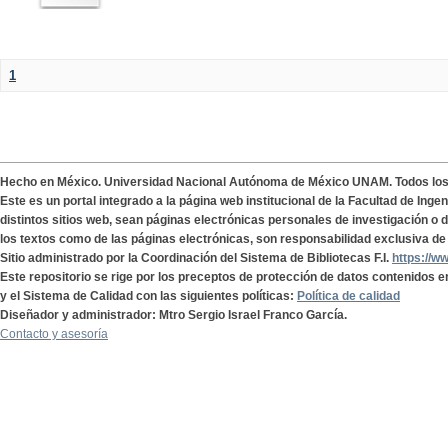
1
Hecho en México. Universidad Nacional Autónoma de México UNAM. Todos lo
Este es un portal integrado a la página web institucional de la Facultad de Ing
distintos sitios web, sean páginas electrónicas personales de investigación o de
los textos como de las páginas electrónicas, son responsabilidad exclusiva de 
Sitio administrado por la Coordinación del Sistema de Bibliotecas F.I.
https://w
Este repositorio se rige por los preceptos de protección de datos contenidos e
y el Sistema de Calidad con las siguientes políticas:
Política de calidad
Diseñador y administrador: Mtro Sergio Israel Franco García.
Contacto y asesoría