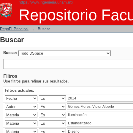
https://www.ingenieria.unam.mx
Buscar
Repositorio Facu
RepoFI Principal
→
Buscar
Buscar
Buscar:
Filtros
Use filtros para refinar sus resultados.
Filtros actuales: