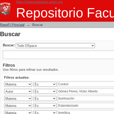
https://www.ingenieria.unam.mx
Buscar
Repositorio Facu
RepoFI Principal
→
Buscar
Buscar
Buscar:
Filtros
Use filtros para refinar sus resultados.
Filtros actuales: