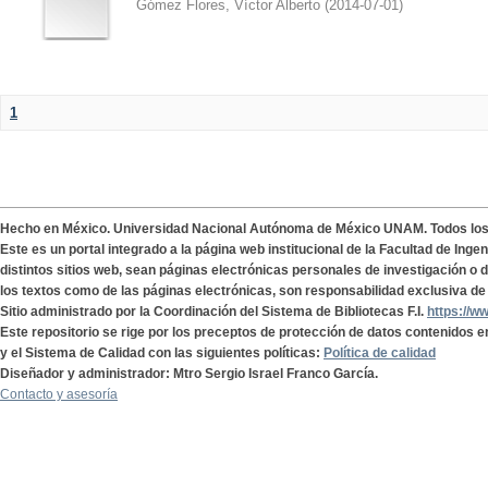
Gómez Flores, Víctor Alberto
(
2014-07-01
)
1
Hecho en México. Universidad Nacional Autónoma de México UNAM. Todos lo
Este es un portal integrado a la página web institucional de la Facultad de Ing
distintos sitios web, sean páginas electrónicas personales de investigación o de
los textos como de las páginas electrónicas, son responsabilidad exclusiva de 
Sitio administrado por la Coordinación del Sistema de Bibliotecas F.I.
https://w
Este repositorio se rige por los preceptos de protección de datos contenidos e
y el Sistema de Calidad con las siguientes políticas:
Política de calidad
Diseñador y administrador: Mtro Sergio Israel Franco García.
Contacto y asesoría