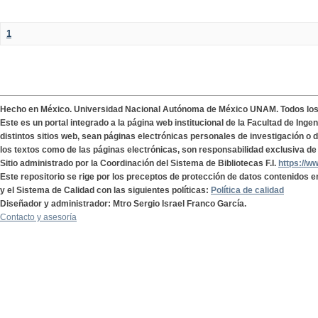
1
Hecho en México. Universidad Nacional Autónoma de México UNAM. Todos lo
Este es un portal integrado a la página web institucional de la Facultad de Ing
distintos sitios web, sean páginas electrónicas personales de investigación o de
los textos como de las páginas electrónicas, son responsabilidad exclusiva de 
Sitio administrado por la Coordinación del Sistema de Bibliotecas F.I.
https://w
Este repositorio se rige por los preceptos de protección de datos contenidos e
y el Sistema de Calidad con las siguientes políticas:
Política de calidad
Diseñador y administrador: Mtro Sergio Israel Franco García.
Contacto y asesoría