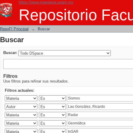
https://www.ingenieria.unam.mx
Buscar
Repositorio Facu
RepoFI Principal
→
Buscar
Buscar
Buscar:
Filtros
Use filtros para refinar sus resultados.
Filtros actuales: