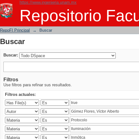
https://www.ingenieria.unam.mx
Buscar
Repositorio Facu
RepoFI Principal
→
Buscar
Buscar
Buscar:
Filtros
Use filtros para refinar sus resultados.
Filtros actuales: