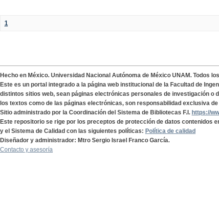
1
Hecho en México. Universidad Nacional Autónoma de México UNAM. Todos lo
Este es un portal integrado a la página web institucional de la Facultad de Ing
distintos sitios web, sean páginas electrónicas personales de investigación o de
los textos como de las páginas electrónicas, son responsabilidad exclusiva de 
Sitio administrado por la Coordinación del Sistema de Bibliotecas F.I.
https://w
Este repositorio se rige por los preceptos de protección de datos contenidos e
y el Sistema de Calidad con las siguientes políticas:
Política de calidad
Diseñador y administrador: Mtro Sergio Israel Franco García.
Contacto y asesoría