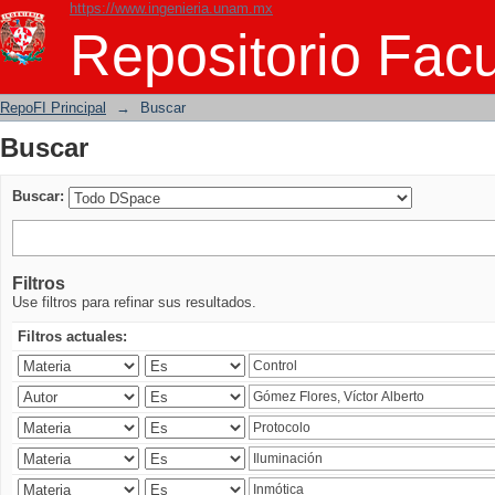
https://www.ingenieria.unam.mx
Buscar
Repositorio Facu
RepoFI Principal
→
Buscar
Buscar
Buscar:
Filtros
Use filtros para refinar sus resultados.
Filtros actuales: