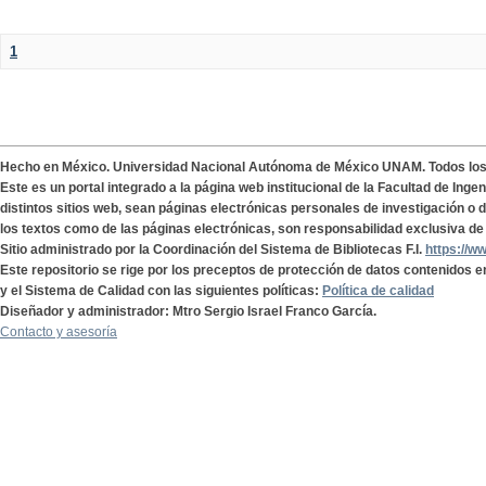
1
Hecho en México. Universidad Nacional Autónoma de México UNAM. Todos lo
Este es un portal integrado a la página web institucional de la Facultad de Ing
distintos sitios web, sean páginas electrónicas personales de investigación o de
los textos como de las páginas electrónicas, son responsabilidad exclusiva de 
Sitio administrado por la Coordinación del Sistema de Bibliotecas F.I.
https://w
Este repositorio se rige por los preceptos de protección de datos contenidos e
y el Sistema de Calidad con las siguientes políticas:
Política de calidad
Diseñador y administrador: Mtro Sergio Israel Franco García.
Contacto y asesoría