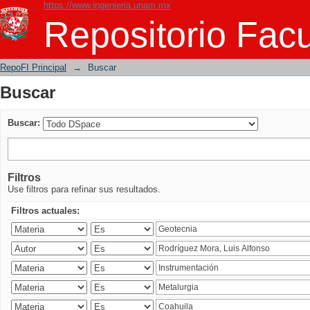
https://www.ingenieria.unam.mx
Buscar
Repositorio Facu
RepoFI Principal
→
Buscar
Buscar
Buscar:
Filtros
Use filtros para refinar sus resultados.
Filtros actuales: