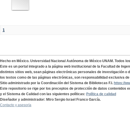
1
Hecho en México. Universidad Nacional Autónoma de México UNAM. Todos lo
Este es un portal integrado a la página web institucional de la Facultad de Ing
distintos sitios web, sean páginas electrónicas personales de investigación o de
los textos como de las páginas electrónicas, son responsabilidad exclusiva de 
Sitio administrado por la Coordinación del Sistema de Bibliotecas F.I.
https://w
Este repositorio se rige por los preceptos de protección de datos contenidos e
y el Sistema de Calidad con las siguientes políticas:
Política de calidad
Diseñador y administrador: Mtro Sergio Israel Franco García.
Contacto y asesoría