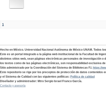
1
Hecho en México. Universidad Nacional Autónoma de México UNAM. Todos lo
Este es un portal integrado a la página web institucional de la Facultad de Ing
distintos sitios web, sean páginas electrónicas personales de investigación o de
los textos como de las páginas electrónicas, son responsabilidad exclusiva de 
Sitio administrado por la Coordinación del Sistema de Bibliotecas F.I.
https://w
Este repositorio se rige por los preceptos de protección de datos contenidos e
y el Sistema de Calidad con las siguientes políticas:
Política de calidad
Diseñador y administrador: Mtro Sergio Israel Franco García.
Contacto y asesoría