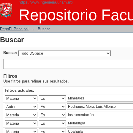
https://www.ingenieria.unam.mx
Buscar
Repositorio Facu
RepoFI Principal
→
Buscar
Buscar
Buscar:
Filtros
Use filtros para refinar sus resultados.
Filtros actuales: