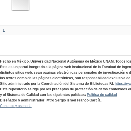
1
Hecho en México. Universidad Nacional Autónoma de México UNAM. Todos lo
Este es un portal integrado a la página web institucional de la Facultad de Ing
distintos sitios web, sean páginas electrónicas personales de investigación o de
los textos como de las páginas electrónicas, son responsabilidad exclusiva de 
Sitio administrado por la Coordinación del Sistema de Bibliotecas F.I.
https://w
Este repositorio se rige por los preceptos de protección de datos contenidos e
y el Sistema de Calidad con las siguientes políticas:
Política de calidad
Diseñador y administrador: Mtro Sergio Israel Franco García.
Contacto y asesoría