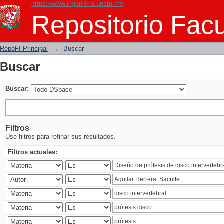
https://www.ingenieria.unam.mx
Buscar
Repositorio Facu
RepoFI Principal
→
Buscar
Buscar
Buscar:
Filtros
Use filtros para refinar sus resultados.
Filtros actuales: