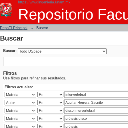
https://www.ingenieria.unam.mx
Buscar
Repositorio Facu
RepoFI Principal
→
Buscar
Buscar
Buscar:
Filtros
Use filtros para refinar sus resultados.
Filtros actuales: