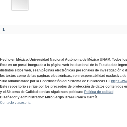
1
Hecho en México. Universidad Nacional Autónoma de México UNAM. Todos lo
Este es un portal integrado a la página web institucional de la Facultad de Ing
distintos sitios web, sean páginas electrónicas personales de investigación o de
los textos como de las páginas electrónicas, son responsabilidad exclusiva de 
Sitio administrado por la Coordinación del Sistema de Bibliotecas F.I.
https://w
Este repositorio se rige por los preceptos de protección de datos contenidos e
y el Sistema de Calidad con las siguientes políticas:
Política de calidad
Diseñador y administrador: Mtro Sergio Israel Franco García.
Contacto y asesoría