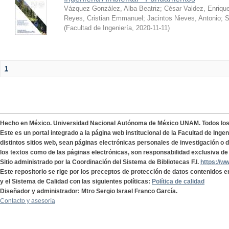
Vázquez González, Alba Beatriz
;
César Valdez, Enriqu
Reyes, Cristian Emmanuel
;
Jacintos Nieves, Antonio
;
S
(
Facultad de Ingeniería
,
2020-11-11
)
1
Hecho en México. Universidad Nacional Autónoma de México UNAM. Todos lo
Este es un portal integrado a la página web institucional de la Facultad de Ing
distintos sitios web, sean páginas electrónicas personales de investigación o de
los textos como de las páginas electrónicas, son responsabilidad exclusiva de 
Sitio administrado por la Coordinación del Sistema de Bibliotecas F.I.
https://w
Este repositorio se rige por los preceptos de protección de datos contenidos e
y el Sistema de Calidad con las siguientes políticas:
Política de calidad
Diseñador y administrador: Mtro Sergio Israel Franco García.
Contacto y asesoría