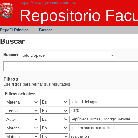
https://www.ingenieria.unam.mx
Buscar
Repositorio Facu
RepoFI Principal
→
Buscar
Buscar
Buscar:
Filtros
Use filtros para refinar sus resultados.
Filtros actuales: