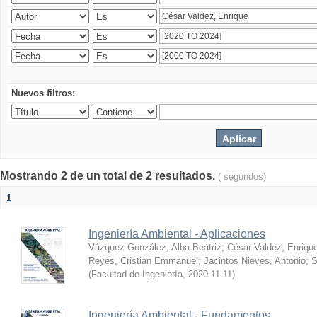
Nuevos filtros:
Mostrando 2 de un total de 2 resultados.
( segundos)
1
Ingeniería Ambiental - Aplicaciones
Vázquez González, Alba Beatriz
;
César Valdez, Enriqu
Reyes, Cristian Emmanuel
;
Jacintos Nieves, Antonio
;
S
(
Facultad de Ingeniería
,
2020-11-11
)
Ingeniería Ambiental - Fundamentos